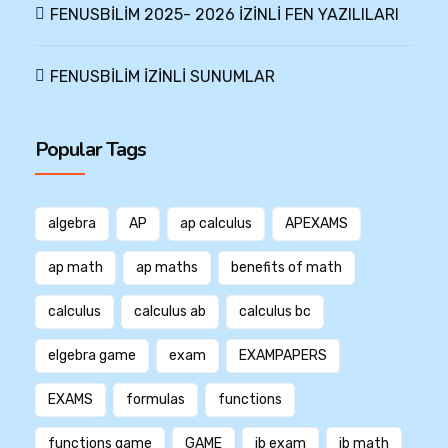
FENUSBİLİM 2025- 2026 İZİNLİ FEN YAZILILARI
FENUSBİLİM İZİNLİ SUNUMLAR
Popular Tags
algebra
AP
ap calculus
APEXAMS
ap math
ap maths
benefits of math
calculus
calculus ab
calculus bc
elgebra game
exam
EXAMPAPERS
EXAMS
formulas
functions
functions game
GAME
ib exam
ib math