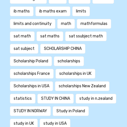
ib maths
ib maths exam
limits
limits and continuity
math
mathformulas
sat math
sat maths
sat ssubject math
sat subject
SCHOLARSHIP CHINA
Scholarship Poland
scholarships
scholarships France
scholarships in UK
Scholarships in USA
scholarships New Zealand
statistics
STUDY IN CHINA
study in n.zealand
STUDY IN NORWAY
Study in Poland
study in UK
study in USA