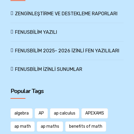
ZENGİNLEŞTİRME VE DESTEKLEME RAPORLARI
FENUSBİLİM YAZILI
FENUSBİLİM 2025- 2026 İZİNLİ FEN YAZILILARI
FENUSBİLİM İZİNLİ SUNUMLAR
Popular Tags
algebra
AP
ap calculus
APEXAMS
ap math
ap maths
benefits of math