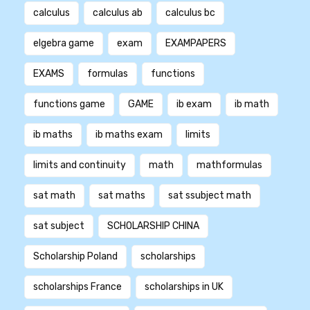
calculus
calculus ab
calculus bc
elgebra game
exam
EXAMPAPERS
EXAMS
formulas
functions
functions game
GAME
ib exam
ib math
ib maths
ib maths exam
limits
limits and continuity
math
mathformulas
sat math
sat maths
sat ssubject math
sat subject
SCHOLARSHIP CHINA
Scholarship Poland
scholarships
scholarships France
scholarships in UK