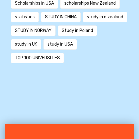
Scholarships in USA
scholarships New Zealand
statistics
STUDY IN CHINA
study in n.zealand
STUDY IN NORWAY
Study in Poland
study in UK
study in USA
TOP 100 UNIVERSITIES