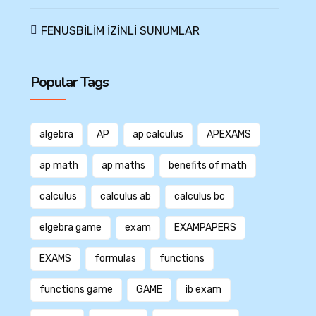
FENUSBİLİM İZİNLİ SUNUMLAR
Popular Tags
algebra
AP
ap calculus
APEXAMS
ap math
ap maths
benefits of math
calculus
calculus ab
calculus bc
elgebra game
exam
EXAMPAPERS
EXAMS
formulas
functions
functions game
GAME
ib exam