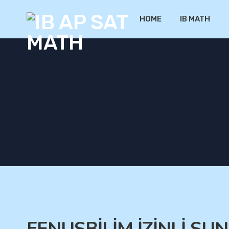
HOME
IB MATH
FENUSBİLİM İZİNLİ S