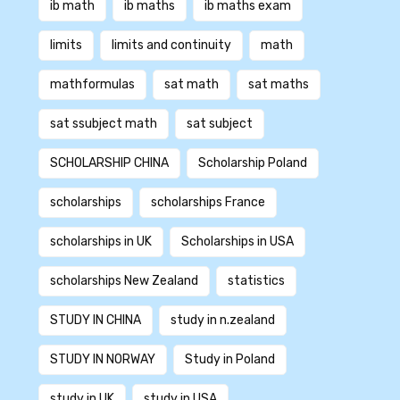
ib math
ib maths
ib maths exam
limits
limits and continuity
math
mathformulas
sat math
sat maths
sat ssubject math
sat subject
SCHOLARSHIP CHINA
Scholarship Poland
scholarships
scholarships France
scholarships in UK
Scholarships in USA
scholarships New Zealand
statistics
STUDY IN CHINA
study in n.zealand
STUDY IN NORWAY
Study in Poland
study in UK
study in USA