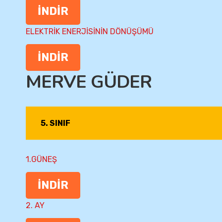
İNDİR
ELEKTRİK ENERJİSİNİN DÖNÜŞÜMÜ
İNDİR
MERVE GÜDER
5. SINIF
1.GÜNEŞ
İNDİR
2. AY