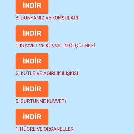
İNDİR
3. DÜNYAMIZ VE KOMŞULARI
İNDİR
1. KUVVET VE KUVVETİN ÖLÇÜLMESİ
İNDİR
2. KÜTLE VE AGIRLIK İLİŞKİSİ
İNDİR
3. SÜRTÜNME KUVVETİ
İNDİR
1. HÜCRE VE ORGANELLER